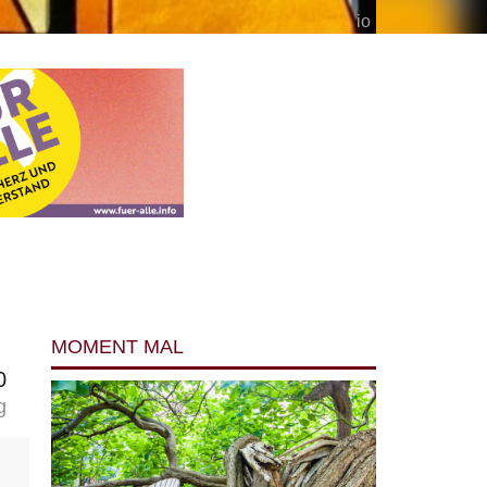
io
MOMENT MAL
0
g