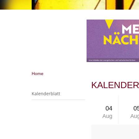
Home
KALENDERB
Kalenderblatt
04
0
Aug
Au