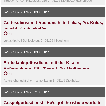
Titusgemeinde | Nikolausstraße 1 | 31199 Diekholzen/Barienrode
So, 27.09.2026 / 10:00 Uhr
Gottesdienst mit Abendmahl in Lukas, Pn. Kulus;
anschl. Kirchenkaffee
mehr ...
Lukaskirche | Schlesierstr. 5 | 31139 Hildesheim
So, 27.09.2026 / 10:00 Uhr
Erntedankgottesdienst mit der Kita in
Auferstehung, Kita-Team & Pn. Woltmann;
mehr ...
anschl. Kirchenkaffee
Auferstehungskirche | Tannenkamp 1 | 31199 Diekholzen
So, 27.09.2026 / 17:30 Uhr
Gospelgottesdienst "He’s got the whole world in