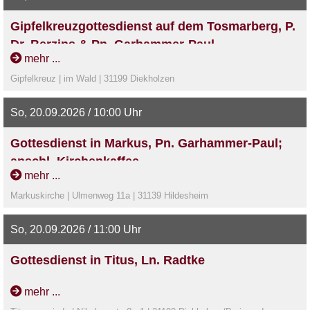
Gipfelkreuzgottesdienst auf dem Tosmarberg, P.
Dr. Berzins & Pn. Garhammer-Paul
mehr ...
Andachten auf dem Pilgerweg:8:45 Uhr Start an der
Gipfelkreuz | im Wald | 31199 Diekholzen
Markuskirche, Ulmenweg 11A, Hildesheim9:15 Uhr
Lukaskirche, Schlesierstraße 5, Ochtersum10:15 Uhr
So, 20.09.2026 / 10:00 Uhr
Mühlenberg oberhalb von Barienrode, Schwarze
Heide11:15 Uhr Mariä Himmelfahrt, Vor den Hütten 1,
Gottesdienst in Markus, Pn. Garhammer-Paul;
Söhre12:15 Uhr Kloster St. Romuald, Röderhof 1,
anschl. Kirchenkaffee
Egenstedt14:00 Uhr Abschlussgottesdienst Auf dem
mehr ...
Wegekreuz am Tosmar
Markuskirche | Ulmenweg 11a | 31139 Hildesheim
So, 20.09.2026 / 11:00 Uhr
Gottesdienst in Titus, Ln. Radtke
mehr ...