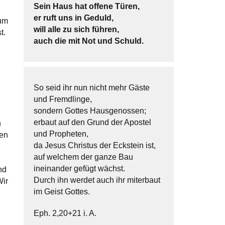
Sein Haus hat offene Türen,
er ruft uns in Geduld,
rum
will alle zu sich führen,
t.
auch die mit Not und Schuld.
So seid ihr nun nicht mehr Gäste
und Fremdlinge,
h
sondern Gottes Hausgenossen;
erbaut auf den Grund der Apostel
n
und Propheten,
ben
da Jesus Christus der Eckstein ist,
auf welchem der ganze Bau
ineinander gefügt wächst.
nd
Durch ihn werdet auch ihr miterbaut
Wir
im Geist Gottes.
Eph. 2,20+21 i. A.