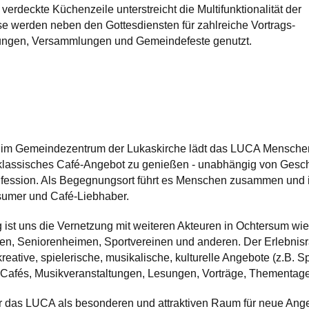
r verdeckte Küchenzeile unterstreicht die Multifunktionalität der
e werden neben den Gottesdiensten für zahlreiche Vortrags-
ungen, Versammlungen und Gemeindefeste genutzt.
fé im Gemeindezentrum der Lukaskirche lädt das LUCA Menschen
 klassisches Café-Angebot zu genießen - unabhängig von Geschl
nfession. Als Begegnungsort führt es Menschen zusammen und i
rsumer und Café-Liebhaber.
ist uns die Vernetzung mit weiteren Akteuren in Ochtersum wie
len, Seniorenheimen, Sportvereinen und anderen. Der Erlebnis
reative, spielerische, musikalische, kulturelle Angebote (z.B. Sp
-Cafés, Musikveranstaltungen, Lesungen, Vorträge, Thementage
das LUCA als besonderen und attraktiven Raum für neue Angebo