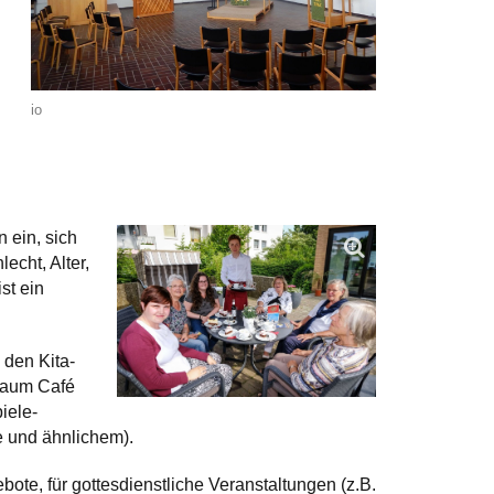
io
 ein, sich
echt, Alter,
st ein
 den Kita-
raum Café
iele-
 und ähnlichem).
te, für gottesdienstliche Veranstaltungen (z.B.