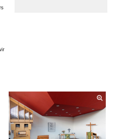
rs
wir